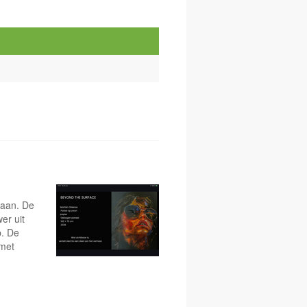
taan. De
er uit
p. De
 met