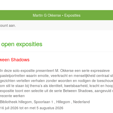
Martin G Okkerse
Exposities
count aan
.
 open exposities
ween Shadows
In deze solo-expositie presenteert M. Okkerse een serie expressieve
pastelportretten waarin emotie, veerkracht en menselijkheid centraal s
gezichten vertellen verhalen zonder woorden en nodigen de toeschouw
om stil te staan bij thema’s als identiteit, kwetsbaarheid, kracht en hoo
expositie toont een selectie uit de serie Between Shadows, aangevuld
recente werken
Bibliotheek hillegom, Spoorlaan 1 , Hillegom , Nederland
16 juli 2026 tot en met 5 augustus 2026