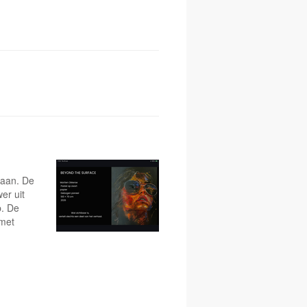
taan. De
er uit
p. De
 met