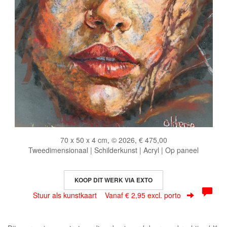
70 x 50 x 4 cm, © 2026, € 475,00
Tweedimensionaal | Schilderkunst | Acryl | Op paneel
KOOP DIT WERK VIA EXTO
Stuur als kunstkaart
Vanaf € 2,95 excl. porto