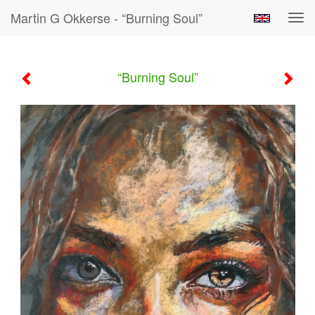
Martin G Okkerse - “Burning Soul”
Tog
navi
“Burning Soul”