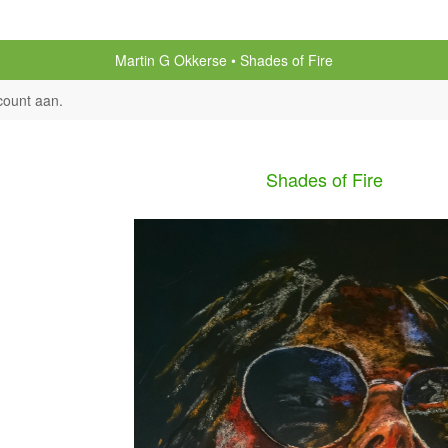
Martin G Okkerse
Shades of Fire
count aan
.
Shades of Fire